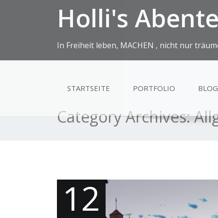
Holli's Abent
In Freiheit leben, MACHEN , nicht nur träum
STARTSEITE
PORTFOLIO
BLOG
Category Archives:
Al
12