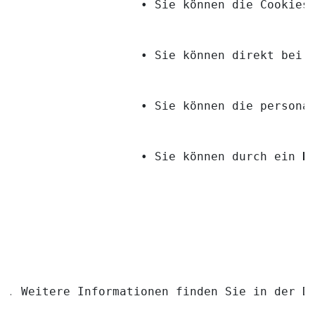
                 • Sie können die Cookies
                 • Sie können direkt bei 
                 • Sie können die persona
                 • Sie können durch ein 
B
Weitere Informationen finden Sie in der D