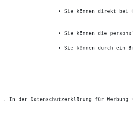
                • Sie können direkt bei G
                • Sie können die personal
                • Sie können durch ein 
Br
In der Datenschutzerklärung für Werbung v