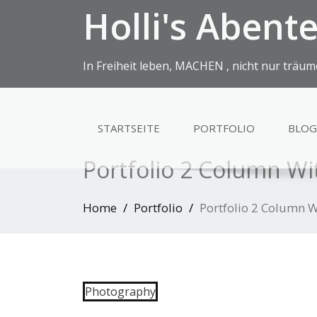
Holli's Abent
In Freiheit leben, MACHEN , nicht nur träum
STARTSEITE
PORTFOLIO
BLOG
Portfolio 2 Column Wit
Home
Portfolio
Portfolio 2 Column W
Photography